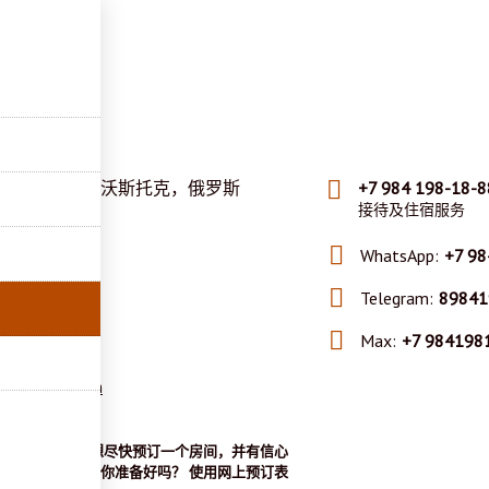
式
络人
疆区，符拉迪沃斯托克，俄罗斯
+7 984 198-18-8
94a
接待及住宿服务
坐标
WhatsApp:
+7 98
3.174126
31.939374
Telegram:
89841
Max:
+7 984198
.vl@gmail.com
电子邮件地址
打电话吗？ 你想尽快预订一个房间，并有信心
在指定的时间为你准备好吗？ 使用网上预订表