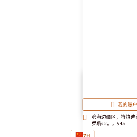
本网站使用信息记录
好。如需了解更多
我的账
滨海边疆区，符拉迪
罗斯str。，94a
ZH