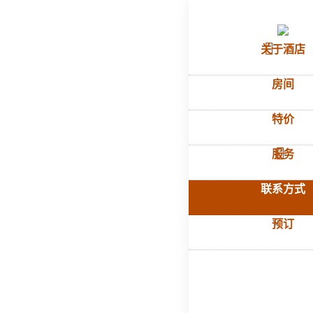
首页
–
联系方
关于酒店
联
房间
特价
滨海边
str。，
服务
GPS
纬度: 4
联系方式
经度: 1
预订
klassic
酒店的
你没时间
它一定会